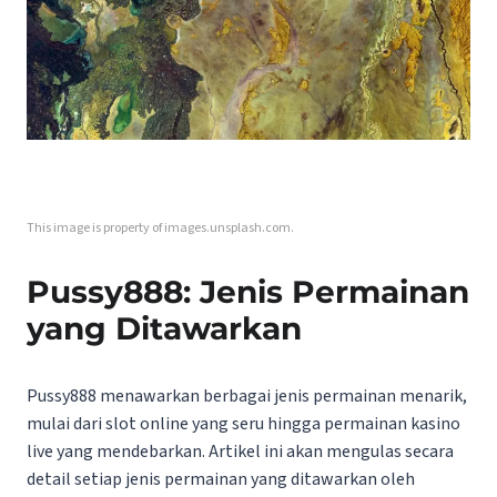
This image is property of images.unsplash.com.
Pussy888: Jenis Permainan
yang Ditawarkan
Pussy888 menawarkan berbagai jenis permainan menarik,
mulai dari slot online yang seru hingga permainan kasino
live yang mendebarkan. Artikel ini akan mengulas secara
detail setiap jenis permainan yang ditawarkan oleh