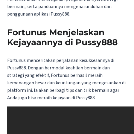
bermain, serta panduannya mengenai unduhan dan
penggunaan aplikasi Pussy888.
Fortunus Menjelaskan
Kejayaannya di Pussy888
Fortunus menceritakan perjalanan kesuksesannya di
Pussy888. Dengan bermodal keahlian bermain dan
strategi yang efektif, Fortunus berhasil meraih
kemenangan besar dan keuntungan yang mengesankan di
platform ini. Ia akan berbagi tips dan trik bermain agar
Anda juga bisa meraih kejayaan di Pussy888.