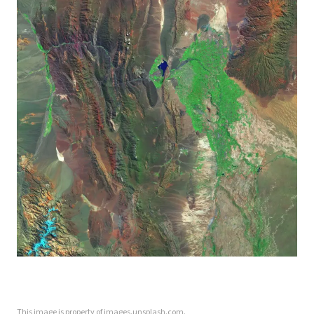
This image is property of images.unsplash.com.