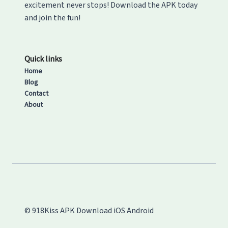
excitement never stops! Download the APK today
and join the fun!
Quick links
Home
Blog
Contact
About
© 918Kiss APK Download iOS Android