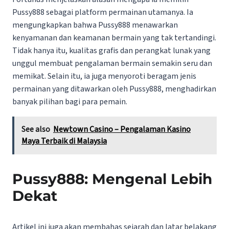
Pussy888 sebagai platform permainan utamanya. Ia
mengungkapkan bahwa Pussy888 menawarkan
kenyamanan dan keamanan bermain yang tak tertandingi.
Tidak hanya itu, kualitas grafis dan perangkat lunak yang
unggul membuat pengalaman bermain semakin seru dan
memikat. Selain itu, ia juga menyoroti beragam jenis
permainan yang ditawarkan oleh Pussy888, menghadirkan
banyak pilihan bagi para pemain.
See also
Newtown Casino – Pengalaman Kasino
Maya Terbaik di Malaysia
Pussy888: Mengenal Lebih
Dekat
Artikel ini juga akan membahas sejarah dan latar belakang