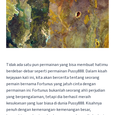
Tidak ada satu pun permainan yang bisa membuat hatimu
berdebar-debar seperti permainan Pussy888. Dalam kisah
kejayaan kali ini, kita akan bercerita tentang seorang
pemain bernama Fortunus yang jatuh cinta dengan
permainan ini. Fortunus bukanlah seorang ahli perjudian
yang berpengalaman, tetapi dia berhasil meraih
kesuksesan yang luar biasa di dunia Pussy888. Kisahnya
penuh dengan kemenangan-kemenangan besar,