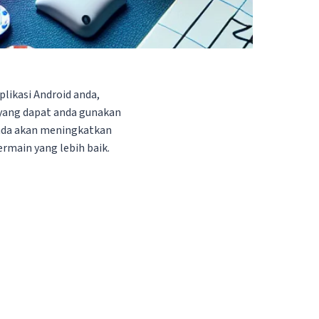
likasi Android anda,
k yang dapat anda gunakan
anda akan meningkatkan
main yang lebih baik.