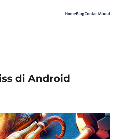
Home
Blog
Contact
About
ss di Android