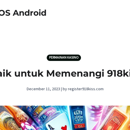
OS Android
PERMAINAN KASINO
baik untuk Memenangi 918ki
December 11, 2023 | by register918kiss.com