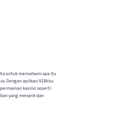
kita untuk memahami apa itu
ia. Dengan aplikasi 918kiss
 permainan kasino seperti
udian yang menarik dan