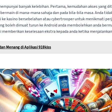
 mempunyai banyak kelebihan. Pertama, kemudahan akses yang dit
ermain di mana-mana sahaja dan pada bila-bila masa. Anda tidak
i ke kasino bersebelahan atau cybertrooper untuk menikmati per
s yang boleh dimuat turun ke Android anda membolehkan anda berma
 Ini memberikan keselesaan ekstra kepada anda ketika menjalankan 
an Menang di Aplikasi 918kiss