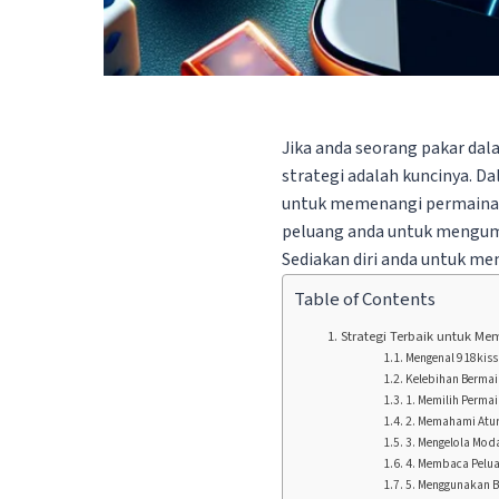
Jika anda seorang pakar dal
strategi adalah kuncinya. D
untuk memenangi permainan 9
peluang anda untuk mengum
Sediakan diri anda untuk men
Table of Contents
Strategi Terbaik untuk Me
Mengenal 918kiss
Kelebihan Bermai
1. Memilih Perma
2. Memahami Atu
3. Mengelola Mod
4. Membaca Pelua
5. Menggunakan 