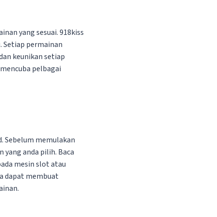
inan yang sesuai. 918kiss
i. Setiap permainan
dan keunikan setiap
 mencuba pelbagai
id. Sebelum memulakan
 yang anda pilih. Baca
ada mesin slot atau
da dapat membuat
ainan.